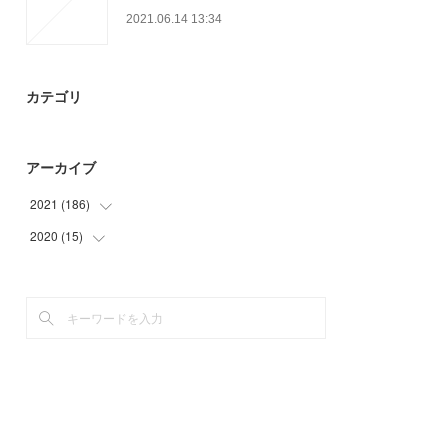
2021.06.14 13:34
カテゴリ
アーカイブ
2021
(
186
)
2020
(
15
(
35
)
)
(
51
)
(
9
)
(
41
)
(
6
)
(
28
)
(
16
)
(
15
)