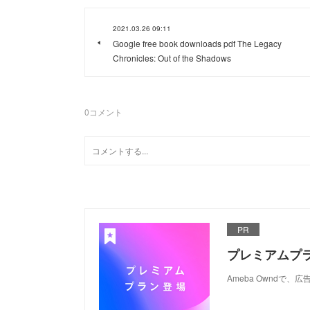
2021.03.26 09:11
Google free book downloads pdf The Legacy
Chronicles: Out of the Shadows
0
コメント
PR
プレミアムプ
Ameba Ownd