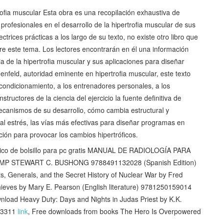
trofia muscular Esta obra es una recopilación exhaustiva de
 profesionales en el desarrollo de la hipertrofia muscular de sus
ctrices prácticas a los largo de su texto, no existe otro libro que
e este tema. Los lectores encontrarán en él una información
 de la hipertrofia muscular y sus aplicaciones para diseñar
feld, autoridad eminente en hipertrofia muscular, este texto
acondicionamiento, a los entrenadores personales, a los
nstructores de la ciencia del ejercicio la fuente definitiva de
 mecanismos de su desarrollo, cómo cambia estructural y
 estrés, las vías más efectivas para diseñar programas en
ión para provocar los cambios hipertróficos.
ico de bolsillo para pc gratis MANUAL DE RADIOLOGÍA PARA
MP STEWART C. BUSHONG 9788491132028 (Spanish Edition)
, Generals, and the Secret History of Nuclear War by Fred
ieves by Mary E. Pearson (English literature) 9781250159014
wnload Heavy Duty: Days and Nights in Judas Priest by K.K.
903311
link
, Free downloads from books The Hero Is Overpowered