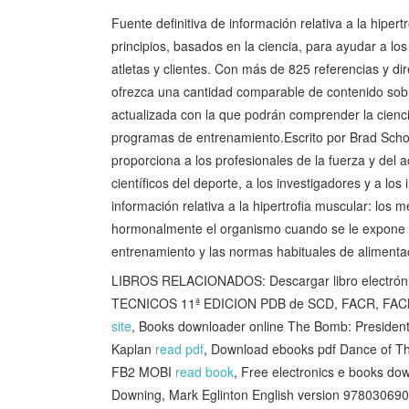
Fuente definitiva de información relativa a la hiper
principios, basados en la ciencia, para ayudar a los
atletas y clientes. Con más de 825 referencias y dire
ofrezca una cantidad comparable de contenido sobr
actualizada con la que podrán comprender la ciencia
programas de entrenamiento.Escrito por Brad Schoen
proporciona a los profesionales de la fuerza y del 
científicos del deporte, a los investigadores y a los i
información relativa a la hipertrofia muscular: los
hormonalmente el organismo cuando se le expone al
entrenamiento y las normas habituales de alimentac
LIBROS RELACIONADOS: Descargar libro electrón
TECNICOS 11ª EDICION PDB de SCD, FACR, FAC
site
, Books downloader online The Bomb: Presidents
Kaplan
read pdf
, Download ebooks pdf Dance of Th
FB2 MOBI
read book
, Free electronics e books do
Downing, Mark Eglinton English version 9780306