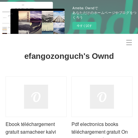
Ameba Owndで
あなただけのホームページやブログをつ
くろう
今すぐ試す
efangozonguch's Ownd
Ebook téléchargement
Pdf electronics books
gratuit samacheer kalvi
téléchargement gratuit On